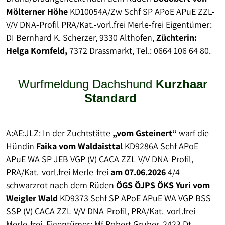
Mölterner Höhe
KD10054A/Zw Schf SP APoE APuE ZZL-
V/V DNA-Profil PRA/Kat.-vorl.frei Merle-frei Eigentümer:
DI Bernhard K. Scherzer, 9330 Althofen,
Züchterin:
Helga Kornfeld,
7372 Drassmarkt, Tel.: 0664 106 64 80.
Wurfmeldung Dachshund
Kurzhaar
Standard
A:AE:JLZ: In der Zuchtstätte
„vom Gsteinert“
warf die
Hündin
Faika vom Waldaisttal
KD9286A Schf APoE
APuE WA SP JEB VGP (V) CACA ZZL-V/V DNA-Profil,
PRA/Kat.-vorl.frei Merle-frei
am 07.06.2026
4/4
schwarzrot nach dem Rüden
ÖGS ÖJPS ÖKS Yuri vom
Weigler Wald
KD9373 Schf SP APoE APuE WA VGP BSS-
SSP (V) CACA ZZL-V/V DNA-Profil, PRA/Kat.-vorl.frei
Merle-frei, Eigentümer: Mf Robert Gruber, 2423 Dt.