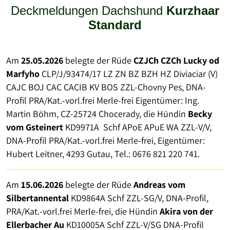
Deckmeldungen Dachshund
Kurzhaar
Standard
Am
25.05.2026
belegte der Rüde
CZJCh CZCh Lucky od
Marfyho
CLP/J/93474/17 LZ ZN BZ BZH HZ Diviaciar (V)
CAJC BOJ CAC CACIB KV BOS ZZL-Chovny Pes, DNA-
Profil PRA/Kat.-vorl.frei Merle-frei Eigentümer: Ing.
Martin Böhm, CZ-25724 Chocerady, die Hündin
Becky
vom Gsteinert
KD9971A Schf APoE APuE WA ZZL-V/V,
DNA-Profil PRA/Kat.-vorl.frei Merle-frei, Eigentümer:
Hubert Leitner, 4293 Gutau, Tel.: 0676 821 220 741.
Am
15.06.2026
belegte der Rüde
Andreas vom
Silbertannental
KD9864A Schf ZZL-SG/V, DNA-Profil,
PRA/Kat.-vorl.frei Merle-frei, die Hündin
Akira von der
Ellerbacher Au
KD10005A Schf ZZL-V/SG DNA-Profil