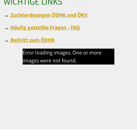
WICHTIGE LINKS
→
Zuchtordnungen ÖDHK und ÖKV
→
Häufig gestellte Fragen - FAQ
→
Beitritt zum ÖDHK
Error loading images. One or more
images were not found.