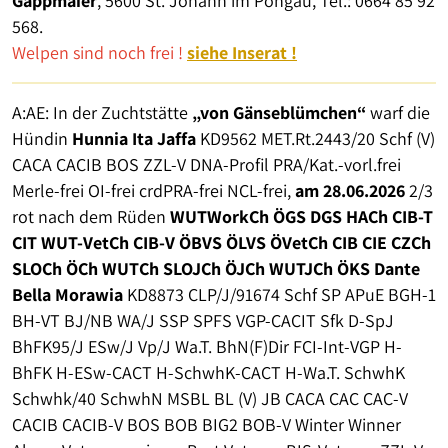
Gappmaier
, 5600 St. Johann im Pongau, Tel.: 0664 85 92
568.
Welpen sind noch frei !
siehe Inserat !
A:AE: In der Zuchtstätte
„von Gänseblümchen“
warf die
Hündin
Hunnia Ita Jaffa
KD9562 MET.Rt.2443/20 Schf (V)
CACA CACIB BOS ZZL-V DNA-Profil PRA/Kat.-vorl.frei
Merle-frei OI-frei crdPRA-frei NCL-frei,
am 28.06.2026
2/3
rot nach dem Rüden
WUTWorkCh ÖGS DGS HACh CIB-T
CIT WUT-VetCh CIB-V ÖBVS ÖLVS ÖVetCh CIB CIE CZCh
SLOCh ÖCh WUTCh SLOJCh ÖJCh WUTJCh ÖKS Dante
Bella Morawia
KD8873 CLP/J/91674 Schf SP APuE BGH-1
BH-VT BJ/NB WA/J SSP SPFS VGP-CACIT Sfk D-SpJ
BhFK95/J ESw/J Vp/J Wa.T. BhN(F)Dir FCI-Int-VGP H-
BhFK H-ESw-CACT H-SchwhK-CACT H-Wa.T. SchwhK
Schwhk/40 SchwhN MSBL BL (V) JB CACA CAC CAC-V
CACIB CACIB-V BOS BOB BIG2 BOB-V Winter Winner