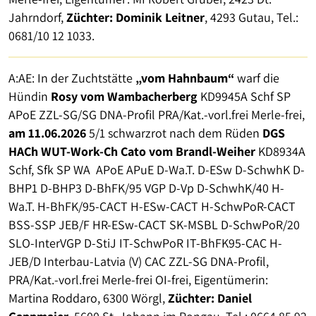
Jahrndorf,
Züchter: Dominik Leitner
, 4293 Gutau, Tel.:
0681/10 12 1033.
A:AE: In der Zuchtstätte
„vom Hahnbaum“
warf die
Hündin
Rosy vom Wambacherberg
KD9945A Schf SP
APoE ZZL-SG/SG DNA-Profil PRA/Kat.-vorl.frei Merle-frei,
am 11.06.2026
5/1 schwarzrot nach dem Rüden
DGS
HACh WUT-Work-Ch Cato vom Brandl-Weiher
KD8934A
Schf, Sfk SP WA APoE APuE D-Wa.T. D-ESw D-SchwhK D-
BHP1 D-BHP3 D-BhFK/95 VGP D-Vp D-SchwhK/40 H-
Wa.T. H-BhFK/95-CACT H-ESw-CACT H-SchwPoR-CACT
BSS-SSP JEB/F HR-ESw-CACT SK-MSBL D-SchwPoR/20
SLO-InterVGP D-StiJ IT-SchwPoR IT-BhFK95-CAC H-
JEB/D Interbau-Latvia (V) CAC ZZL-SG DNA-Profil,
PRA/Kat.-vorl.frei Merle-frei OI-frei, Eigentümerin:
Martina Roddaro, 6300 Wörgl,
Züchter: Daniel