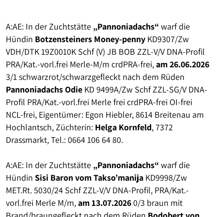
A:AE: In der Zuchtstätte
„Pannoniadachs“
warf die
Hündin
Botzensteiners Money-penny
KD9307/Zw
VDH/DTK 19Z0010K Schf (V) JB BOB ZZL-V/V DNA-Profil
PRA/Kat.-vorl.frei Merle-M/m crdPRA-frei,
am 26.06.2026
3/1 schwarzrot/schwarzgefleckt nach dem Rüden
Pannoniadachs Odie
KD 9499A/Zw Schf ZZL-SG/V DNA-
Profil PRA/Kat.-vorl.frei Merle frei crdPRA-frei OI-frei
NCL-frei, Eigentümer: Egon Hiebler, 8614 Breitenau am
Hochlantsch, Züchterin:
Helga Kornfeld
, 7372
Drassmarkt, Tel.: 0664 106 64 80.
A:AE: In der Zuchtstätte
„Pannoniadachs“
warf die
Hündin
Sisi Baron vom Takso’manija
KD9998/Zw
MET.Rt. 5030/24 Schf ZZL-V/V DNA-Profil, PRA/Kat.-
vorl.frei Merle M/m,
am 13.07.2026
0/3 braun mit
Brand/braungefleckt nach dem Rüden
Bodobert von