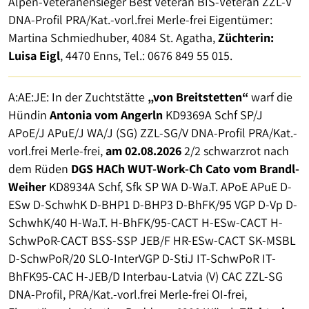
Alpen-Veteranensieger Best Veteran BIS-Veteran ZZL-V
DNA-Profil PRA/Kat.-vorl.frei Merle-frei Eigentümer:
Martina Schmiedhuber, 4084 St. Agatha,
Züchterin:
Luisa Eigl
, 4470 Enns, Tel.: 0676 849 55 015.
A:AE:JE: In der Zuchtstätte
„von Breitstetten“
warf die
Hündin
Antonia vom Angerln
KD9369A Schf SP/J
APoE/J APuE/J WA/J (SG) ZZL-SG/V DNA-Profil PRA/Kat.-
vorl.frei Merle-frei,
am 02.08.2026
2/2 schwarzrot nach
dem Rüden
DGS HACh WUT-Work-Ch Cato vom Brandl-
Weiher
KD8934A Schf, Sfk SP WA D-Wa.T. APoE APuE D-
ESw D-SchwhK D-BHP1 D-BHP3 D-BhFK/95 VGP D-Vp D-
SchwhK/40 H-Wa.T. H-BhFK/95-CACT H-ESw-CACT H-
SchwPoR-CACT BSS-SSP JEB/F HR-ESw-CACT SK-MSBL
D-SchwPoR/20 SLO-InterVGP D-StiJ IT-SchwPoR IT-
BhFK95-CAC H-JEB/D Interbau-Latvia (V) CAC ZZL-SG
DNA-Profil, PRA/Kat.-vorl.frei Merle-frei OI-frei,