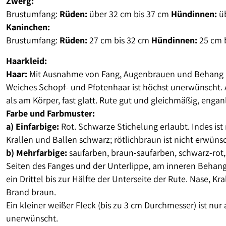
Zwerg:
Brustumfang:
Rüden:
über 32 cm bis 37 cm
Hündinnen:
üb
Kaninchen:
Brustumfang:
Rüden:
27 cm bis 32 cm
Hündinnen:
25 cm 
Haarkleid:
Haar:
Mit Ausnahme von Fang, Augenbrauen und Behang am
Weiches Schopf- und Pfotenhaar ist höchst unerwünscht. A
als am Körper, fast glatt. Rute gut und gleichmäßig, enga
Farbe und Farbmuster:
a) Einfarbige:
Rot. Schwarze Stichelung erlaubt. Indes ist 
Krallen und Ballen schwarz; rötlichbraun ist nicht erwünsc
b) Mehrfarbige:
saufarben, braun-saufarben, schwarz-rot,
Seiten des Fanges und der Unterlippe, am inneren Behangr
ein Drittel bis zur Hälfte der Unterseite der Rute. Nase
Brand braun.
Ein kleiner weißer Fleck (bis zu 3 cm Durchmesser) ist nur 
unerwünscht.