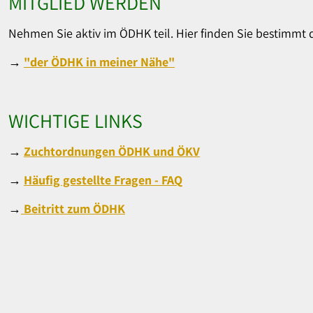
MITGLIED WERDEN
Nehmen Sie aktiv im ÖDHK teil. Hier finden Sie bestimmt di
→
"der ÖDHK in meiner Nähe"
WICHTIGE LINKS
→
Zuchtordnungen ÖDHK und ÖKV
→
Häufig gestellte Fragen - FAQ
→
Beitritt zum ÖDHK